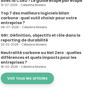
avec la CSRD ? Le guide étape par étape
13-07-2026 - Célestine Moreira
Top 7 des meilleurs logiciels bilan
or
carbone : quel outil choisir pour votre
ur vos démarches ESG et toutes vos obligations
entreprise ?
08-07-2026 - Célestine Moreira
GRI : Définition, objectifs et rôle dans le
reporting de durabilité
23-02-2026 - Célestine Moreira
Neutralité carbone ou Net Zero : quelles
différences et quels impacts pour les
entreprises ?
18-02-2026 - Célestine Moreira
Voir tous les articles