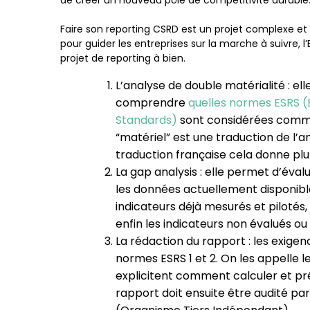
de créer un nouveau pôle de compétitivité durable
Faire son reporting CSRD est un projet complexe et p
pour guider les entreprises sur la marche à suivre, 
projet de reporting à bien.
L’analyse de double matérialité : el
comprendre
quelles normes ESRS (
Standards)
sont considérées comme m
“matériel” est une traduction de l’an
traduction française cela donne plut
La gap analysis : elle permet d’éval
les données actuellement disponibles
indicateurs déjà mesurés et pilotés
enfin les indicateurs non évalués o
La rédaction du rapport : les exigen
normes ESRS 1 et 2. On les appelle l
explicitent comment calculer et pr
rapport doit ensuite être audité p