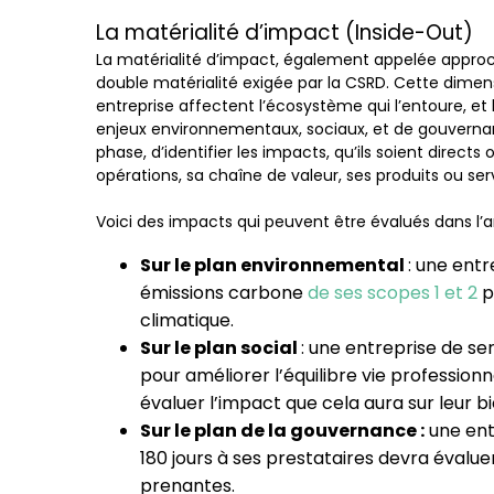
La matérialité d’impact (Inside-Out)
La matérialité d’impact, également appelée approc
double matérialité exigée par la CSRD. Cette dimen
entreprise affectent l’écosystème qui l’entoure, et l
enjeux environnementaux, sociaux, et de gouvernanc
phase, d’identifier les impacts, qu’ils soient directs
opérations, sa chaîne de valeur, ses produits ou ser
Voici des impacts qui peuvent être évalués dans l’a
Sur le plan environnemental
: une ent
émissions carbone
de ses scopes 1 et 2
p
climatique.
Sur le plan social
: une entreprise de se
pour améliorer l’équilibre vie professionn
évaluer l’impact que cela aura sur leur b
Sur le plan de la gouvernance :
une ent
180 jours à ses prestataires devra éval
prenantes.