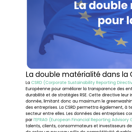
démarche et 
d'investissements
Investissement responsable
Faire progresser une
démarche existante
Optimisation continue
La double matérialité dans la
La
CSRD (Corporate Sustainability Reporting Directi
Européenne pour améliorer la transparence des entr
durabilité et de stratégies RSE. Cette directive leur
donnée, limitant donc au maximum le greenwashing,
des entreprises. La CSRD permettra également, à 
secteur entre elles. Les données des entreprises c
par
l’EFRAG (European Financial Reporting Advisory
talents, clients, consommateurs et investisseurs d