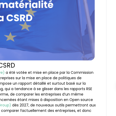
consolidez leurs données ESG.
ESG Navigat
Faites le point s
réglementaires
 CSRD
ve)
a été votée et mise en place par la Commission
eprises sur la mise en place de politiques de
 impose un rapport détaillé et surtout basé sur la
 qui a tendance à se glisser dans les rapports RSE
terme, de comparer les entreprises d’un même
oncernées étant mises à disposition en Open source
 Group)
dès 2027, de nouveaux outils permettront aux
e comparer factuellement des entreprises, et donc