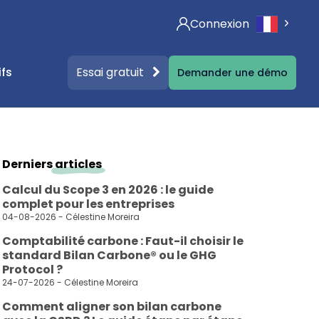
Connexion
Essai gratuit
ifs
Demander une démo
nos contenus
ographies
Derniers
articles
ct
ontenus gratuits (Livres blancs, affiches…)
Calcul du Scope 3 en 2026 : le guide
complet pour les entreprises
04-08-2026 - Célestine Moreira
Comptabilité carbone : Faut-il choisir le
ualités & articles autour de la législation RSE
standard Bilan Carbone® ou le GHG
Protocol ?
24-07-2026 - Célestine Moreira
Checker
Comment aligner son bilan carbone
dget RSE