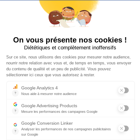
Blog
ESG Navigator
ESG Budget Checker
Partenaires
Tarifs
A propos
Demander une démo
Nous rejoindre
Nous contacter
Page presse
Inscrivez-vous
Recevez l’actualité RSE, nos astuces et tous nos
conseils pour améliorer votre impact !