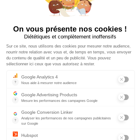
ESG Navigator
ESG Budget Checker
Partenaires
Tarifs
A propos
Demander une démo
Nous rejoindre
Nous contacter
Page presse
Inscrivez-vous
Recevez l’actualité RSE, nos astuces et tous nos
conseils pour améliorer votre impact !
Je m’inscris à la newsletter !