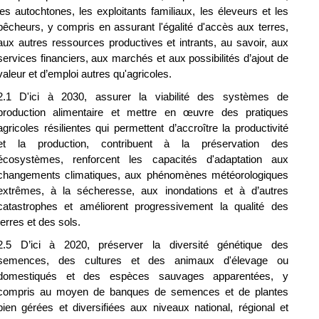
les autochtones, les exploitants familiaux, les éleveurs et les 
pêcheurs, y compris en assurant l'égalité d'accès aux terres, 
aux autres ressources productives et intrants, au savoir, aux 
services financiers, aux marchés et aux possibilités d’ajout de 
valeur et d’emploi autres qu'agricoles.
2.1 D'ici à 2030, assurer la viabilité des systèmes de 
production alimentaire et mettre en œuvre des pratiques 
agricoles résilientes qui permettent d’accroître la productivité 
et la production, contribuent à la préservation des 
écosystèmes, renforcent les capacités d'adaptation aux 
changements climatiques, aux phénomènes météorologiques 
extrêmes, à la sécheresse, aux inondations et à d’autres 
catastrophes et améliorent progressivement la qualité des 
terres et des sols.
2.5 D’ici à 2020, préserver la diversité génétique des 
semences, des cultures et des animaux d'élevage ou 
domestiqués et des espèces sauvages apparentées, y 
compris au moyen de banques de semences et de plantes 
bien gérées et diversifiées aux niveaux national, régional et 