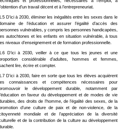
techniques et professionnelles, nécessaires à l’emploi, à 
l’obtention d’un travail décent et à l’entrepreneuriat.
1.5 D’ici à 2030, éliminer les inégalités entre les sexes dans le 
domaine de l’éducation et assurer l’égalité d’accès des 
personnes vulnérables, y compris les personnes handicapées, 
les autochtones et les enfants en situation vulnérable, à tous 
les niveaux d’enseignement et de formation professionnelle.
1.6 D’ici à 2030, veiller à ce que tous les jeunes et une 
proportion considérable d’adultes, hommes et femmes, 
sachent lire, écrire et compter.
1.7 D'ici à 2030, faire en sorte que tous les élèves acquièrent 
les connaissances et compétences nécessaires pour 
promouvoir le développement durable, notamment par 
l’éducation en faveur du développement et de modes de vie 
durables, des droits de l’homme, de l’égalité des sexes, de la 
promotion d’une culture de paix et de non-violence, de la 
citoyenneté mondiale et de l’appréciation de la diversité 
culturelle et de la contribution de la culture au développement 
durable.