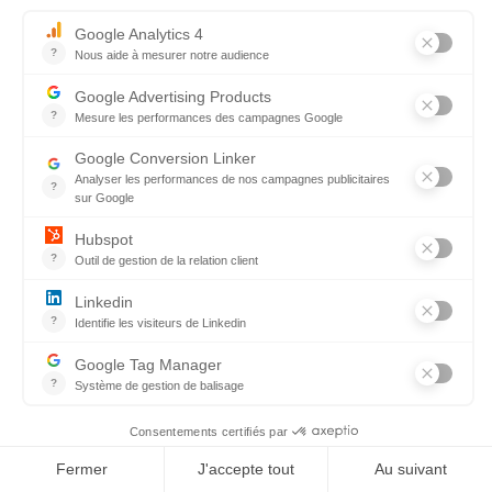
ODD11 : Faire en sorte que les villes et les 
établissements humains soient ouverts à tous, sûrs, 
résilients et durables
11.1 D’ici à 2030, assurer l’accès de tous à un logement 
et des services de base adéquats et
sûrs, à un coût abordable, et assainir les quartiers de 
taudis
11.2 D'ici à 2030, assurer l'accès de tous à des 
systèmes de transport sûrs, accessibles et viables, à un 
coût abordable, en améliorant la sécurité routière, 
notamment en développant les transports publics, une 
attention particulière devant être accordée aux besoins 
des personnes en situation vulnérable, des femmes, des 
enfants, des personnes handicapées et des personnes 
âgées