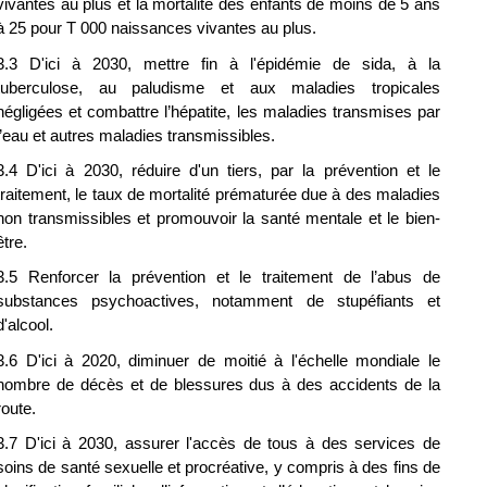
vivantes au plus et la mortalité des enfants de moins de 5 ans 
à 25 pour T 000 naissances vivantes au plus.
3.3 D'ici à 2030, mettre fin à l'épidémie de sida, à la 
tuberculose, au paludisme et aux maladies tropicales 
négligées et combattre l’hépatite, les maladies transmises par 
l’eau et autres maladies transmissibles.
3.4 D'ici à 2030, réduire d'un tiers, par la prévention et le 
traitement, le taux de mortalité prématurée due à des maladies 
non transmissibles et promouvoir la santé mentale et le bien-
être.
3.5 Renforcer la prévention et le traitement de l’abus de 
substances psychoactives, notamment de stupéfiants et 
d'alcool.
3.6 D'ici à 2020, diminuer de moitié à l'échelle mondiale le 
nombre de décès et de blessures dus à des accidents de la 
route.
3.7 D'ici à 2030, assurer l'accès de tous à des services de 
soins de santé sexuelle et procréative, y compris à des fins de 