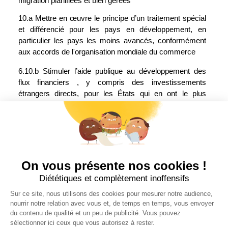
migration planifiées et bien gérées
10.a Mettre en œuvre le principe d’un traitement spécial 
et différencié pour les pays en développement, en 
particulier les pays les moins avancés, conformément 
aux accords de l'organisation mondiale du commerce
6.10.b Stimuler l’aide publique au développement des 
flux financiers , y compris des investissements 
étrangers directs, pour les États qui en ont le plus 
besoin, en particulier les pays les moins avancés, les 
pays d’Afrique, les petits États insulaires en 
développement et les pays en développement sans 
littoral, conformément à leurs plans et programmes 
nationaux
10.c D’ici à 2030, faire baisser au-dessous de 3 pour 
cent les coûts de transaction des envois de fonds 
effectués par les migrants et éliminer les couloirs de 
transfert de fonds dont les coûts sont supérieurs à 5 
pour cent