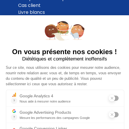
Cas client
Livre blancs
Blog
ESG Navigator
ESG Budget Checker
Partenaires
Tarifs
A propos
Demander une démo
Nous rejoindre
Nous contacter
Page presse
Inscrivez-vous