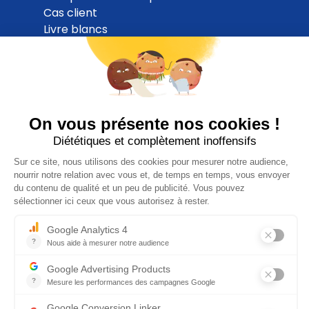
Cas client
Livre blancs
Blog
ESG Navigator
ESG Budget Checker
Partenaires
Tarifs
A propos
Demander une démo
Nous rejoindre
Nous contacter
Page presse
Inscrivez-vous