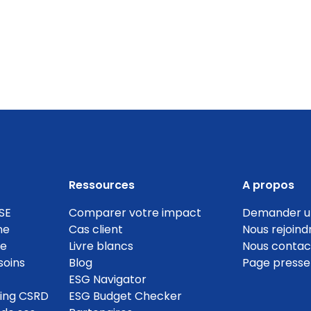
Ressources
A propos
SE
Comparer votre impact
Demander u
ne
Cas client
Nous rejoind
te
Livre blancs
Nous contac
soins
Blog
Page presse
ESG Navigator
ting CSRD
ESG Budget Checker