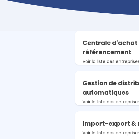
démarche et 
d'investissements
Investissement responsable
Faire progresser une
démarche existante
Centrale d'achat 
Optimisation continue
référencement
Voir la liste des entreprise
Gestion de distri
automatiques
Voir la liste des entreprise
Import-export &
Voir la liste des entreprise