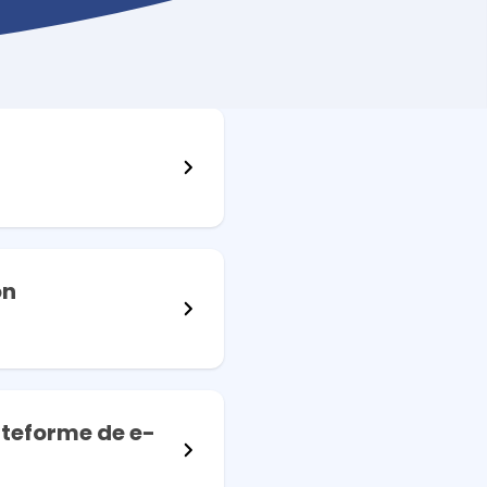
or
ur vos démarches ESG et toutes vos obligations
on
teforme de e-