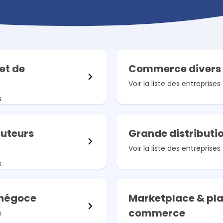
consolidez leurs données ESG.
ESG Navigat
Faites le point s
réglementaires
et de
Commerce divers
Voir la liste des entreprises
s
buteurs
Grande distributi
Voir la liste des entreprises
s
 négoce
Marketplace & pla
commerce
s