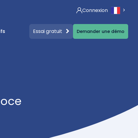
Connexion
Essai gratuit
ifs
Demander une démo
nos contenus
ographies
ct
ontenus gratuits (Livres blancs, affiches…)
goce
ualités & articles autour de la législation RSE
Checker
dget RSE