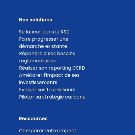
Part de l'électricité bas carbone
Nos solutions
Coef. 20
Détails
Se lancer dans la RSE
Faire progresser une
démarche existante
100
Répondre à ses besoins
réglementaires
%
Réaliser son reporting CSRD
Améliorer l’impact de ses
investissements
Evaluer ses fournisseurs
Piloter sa stratégie carbone
Actions de réduction des consommations
d'énergie
Coef. 15
Détails
Ressources
Comparer votre impact