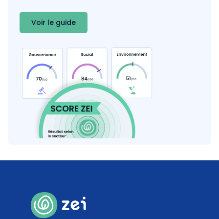
Coef. 40
Détails
Voir le guide
0
%
Produits sans emballages ou avec emballages
durables
Coef. 20
Détails
38
%