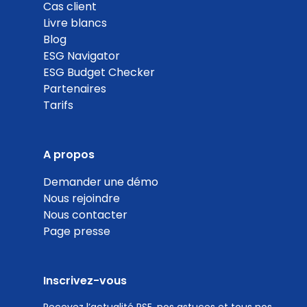
80
Cas client
Livre blancs
%
Blog
ESG Navigator
ESG Budget Checker
Partenaires
Tarifs
Part des sites équipés pour le tri sélectif des
déchets
Coef. 15
Détails
A propos
Demander une démo
100
Nous rejoindre
%
Nous contacter
Page presse
Inscrivez-vous
Valorisation des produits invendus