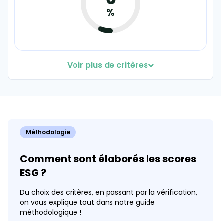
38%
%
Voir plus de critères
Production locale
Coef. 40
Détails
34
Méthodologie
%
Comment sont élaborés les scores
ESG ?
Du choix des critères, en passant par la vérification,
on vous explique tout dans notre guide
Affichage de l'impact environnemental des
méthodologique !
produits et services