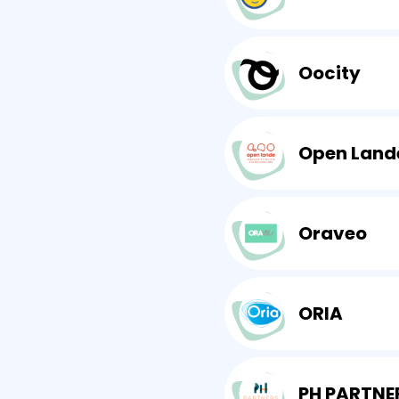
Oocity
Open Land
Oraveo
ORIA
PH PARTNE