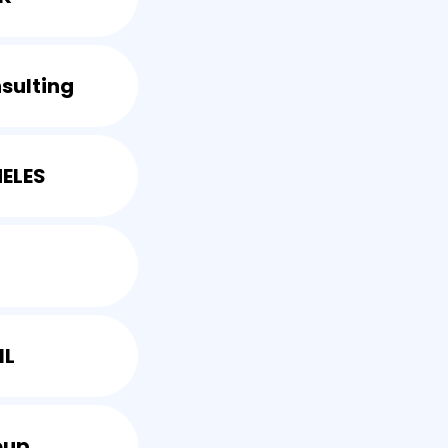
sulting
ELES
IL
oup