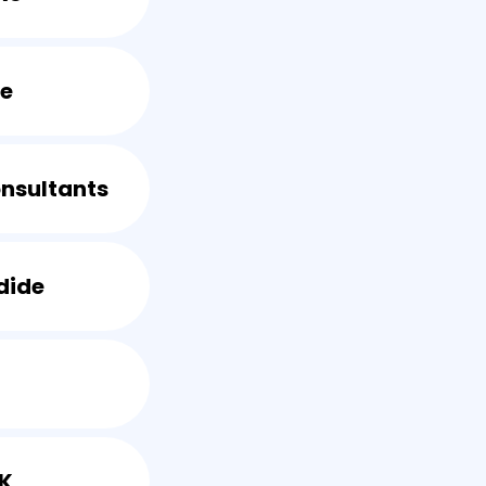
le
nsultants
dide
K