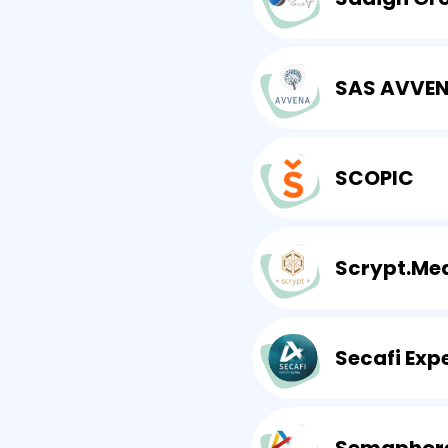
SAS AVVE
SCOPIC
Scrypt.Me
Secafi Exp
Semaphor