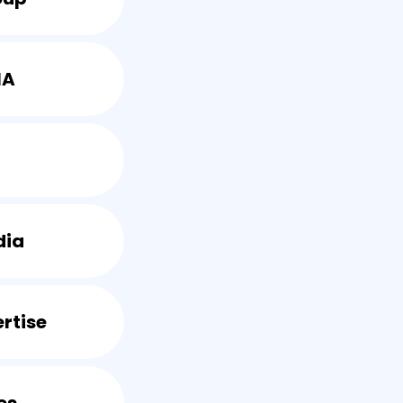
NA
dia
ertise
es