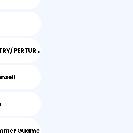
NIR-INDUSTRY/ PERTURBATEUR-ENDOCRINIEN.COM
nseil
u
emmer Gudme