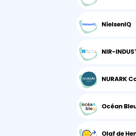
NielsenIQ
NURARK Co
Océan Ble
Olaf de H