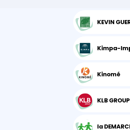
démarche et 
d'investissements
Investissement responsable
KEVIN GUE
Faire progresser une
démarche existante
Optimisation continue
Kinomé
KLB GROUP