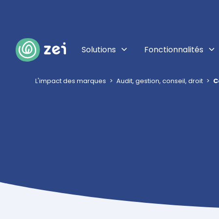
Solutions
Fonctionnalités
Toutes nos solutions, adapt
Découvrez plu
L'impact des marques
Audit, gestion, conseil, droit
C
Répondre à ses besoins
Évaluer 
Identifiez vo
réglementaires
votre ESG.
Conformité et réglementation
Piloter & 
Réaliser son reporting C
Définissez vo
Rapports de durabilité
progressez da
Améliorer l'impact de son
Fédérer e
portefeuille
Invitez vos f