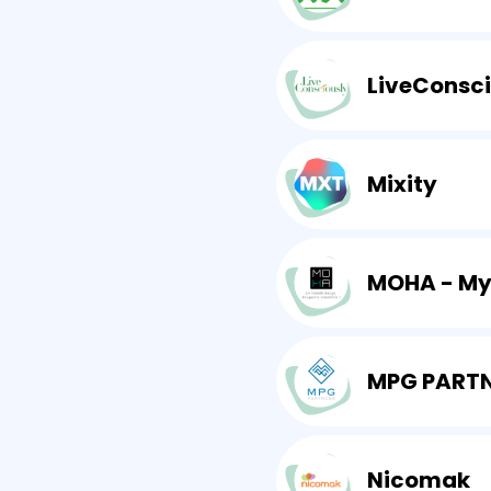
LiveConsci
Mixity
MPG PART
Nicomak