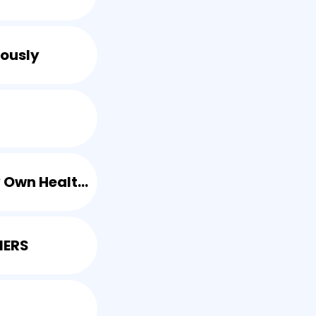
ously
MOHA - My Own Health Activity
NERS