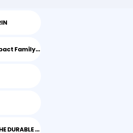
consolidez leurs données ESG.
ESG Navigat
RIN
Faites le point s
réglementaires
Kimpa-Impact Family Office
la DEMARCHE DURABLE INNOVANTE