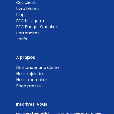
100
Cas client
%
Livre blancs
Blog
ESG Navigator
ESG Budget Checker
Partenaires
Tarifs
Livraisons sans suremballage ou avec
suremballage durable
Coef. 15
Détails
A propos
Demander une démo
50
Nous rejoindre
%
Nous contacter
Page presse
Inscrivez-vous
Collaborateurs pouvant faire au moins 1 jour de