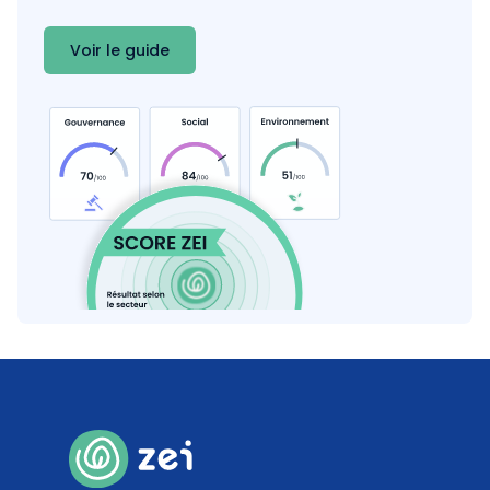
Voir le guide
100
%
Prestataires de livraison bas carbone
Coef. 30
Détails
100
%