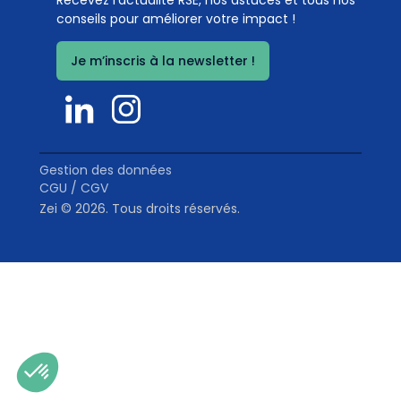
Recevez l’actualité RSE, nos astuces et tous nos
télétravail par semaine
conseils pour améliorer votre impact !
Coef. 10
Détails
Je m’inscris à la newsletter !
100
%
Gestion des données
CGU / CGV
Zei © 2026. Tous droits réservés.
Actions de réduction de l'impact de l'usage du
numérique
Coef. 10
Détails
100
%