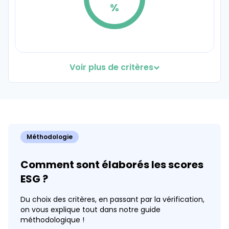
89%
%
Voir plus de critères
Produits sans emballages ou avec emballages
durables
Coef. 35
Détails
100
Méthodologie
%
Comment sont élaborés les scores
ESG ?
Du choix des critères, en passant par la vérification,
on vous explique tout dans notre guide
Imprimeurs responsables
méthodologique !
Coef. 30
Détails