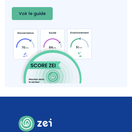
Coef. 10
Détails
Voir le guide
100
%
Contribution carbone des émissions de GES
Coef. 10
Détails
0
%