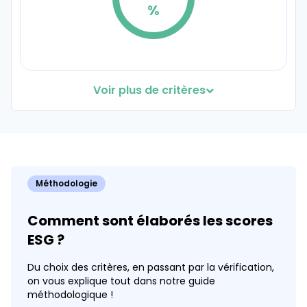
69%
%
Voir plus de critères
Hébergeurs web responsables
Coef. 10
Détails
0
Méthodologie
%
Comment sont élaborés les scores
ESG ?
Du choix des critères, en passant par la vérification,
on vous explique tout dans notre guide
Utilisation d'équipements électroniques
méthodologique !
durables