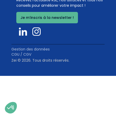
Recevez l’actualité RSE, nos astuces et tous nos
environnementaux
conseils pour améliorer votre impact !
Coef. 5
Détails
Je m’inscris à la newsletter !
0
%
Gestion des données
CGU / CGV
Zei © 2026. Tous droits réservés.
Bilan des émissions de gaz à effet de serre
Coef. 5
Détails
0
%