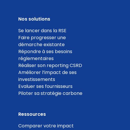
Collaborateurs pouvant faire au moins 1 jour de
Nos solutions
télétravail par semaine
Se lancer dans la RSE
Coef. 10
Détails
Faire progresser une
démarche existante
100
Répondre à ses besoins
réglementaires
%
Réaliser son reporting CSRD
Améliorer l’impact de ses
investissements
Evaluer ses fournisseurs
Piloter sa stratégie carbone
Actions de réduction de l'impact de l'usage du
numérique
Coef. 10
Détails
Ressources
Comparer votre impact