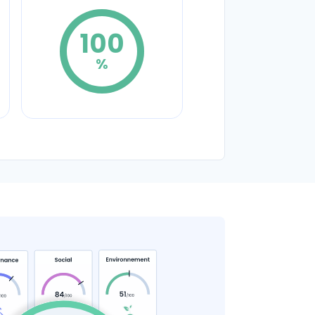
100
%
Politique d'achats
responsables avec
critères
environnementaux
Coef. 5
Détails
100
%