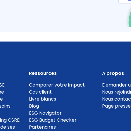
Plan d'actions pour un
Limitation des
numérique responsable
déplacements en avion
Coef. 5
Coef. 5
Détails
Détails
100
100
%
%
Ressources
A propos
SE
Comparer votre impact
Demander u
ne
Cas client
Nous rejoind
te
Livre blancs
Nous contac
soins
Blog
Page presse
ESG Navigator
ting CSRD
ESG Budget Checker
 de ses
Partenaires