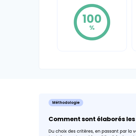
100
%
Collaborateurs pouvant
faire au moins 1 jour de
télétravail par semaine
Coef. 10
Détails
100
Méthodologie
%
Comment sont élaborés les 
Du choix des critères, en passant par la v