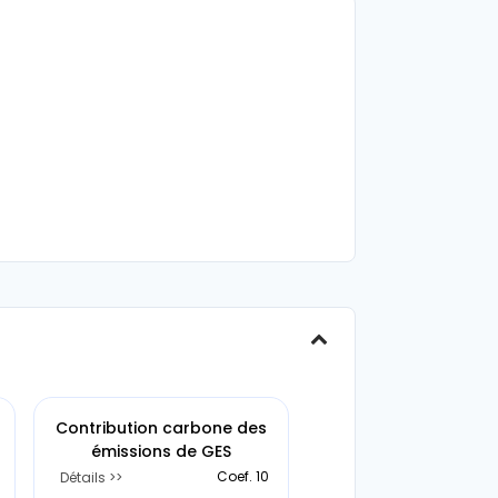
or
ur vos démarches ESG et toutes vos obligations
Contribution carbone des
émissions de GES
Coef. 10
Détails