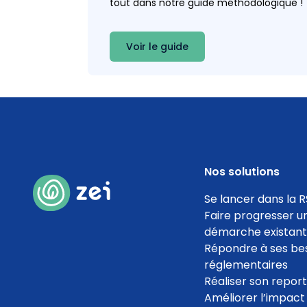
tout dans notre guide méthodologique !
Bilan des émissions de
gaz à effet de serre
Voir le guide
Coef. 5
Détails
100
%
Nos solutions
Se lancer dans la R
Faire progresser u
démarche existan
Répondre à ses be
réglementaires
Réaliser son repor
Améliorer l’impact