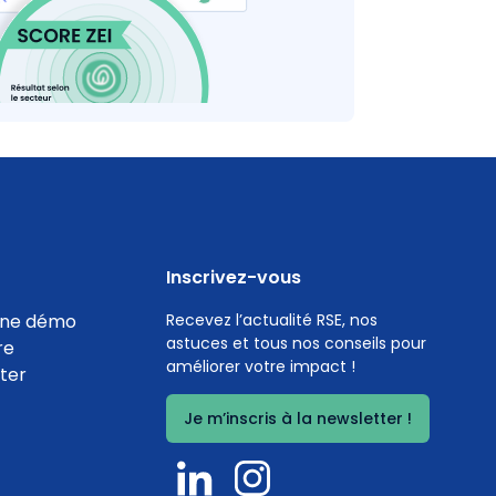
Eco-performance de la
page d'accueil du site
internet
Coef. 2
Détails
56
%
Inscrivez-vous
ne démo
Recevez l’actualité RSE, nos
astuces et tous nos conseils pour
re
améliorer votre impact !
ter
Je m’inscris à la newsletter !