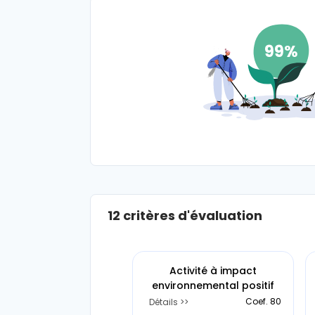
démarche et 
d'investissements
Investissement responsable
99%
Faire progresser une
démarche existante
Optimisation continue
12 critères d'évaluation
Activité à impact
environnemental positif
Coef. 80
Détails