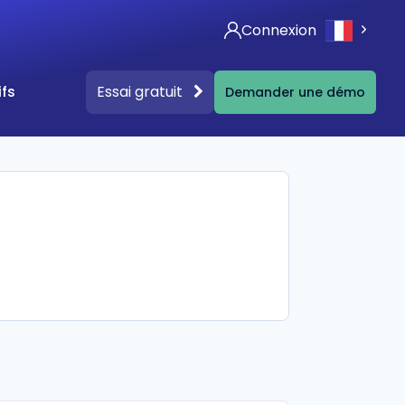
Connexion
Essai gratuit
ifs
Demander une démo
nos contenus
ographies
ct
ontenus gratuits (Livres blancs, affiches…)
ualités & articles autour de la législation RSE
Checker
dget RSE