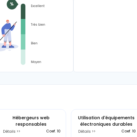
%
consolidez leurs données ESG.
Excellent
ESG Navigat
Très bien
Faites le point s
réglementaires
Bien
Moyen
Hébergeurs web
Utilisation d'équipements
responsables
électroniques durables
Coef. 10
Coef. 10
Détails
Détails