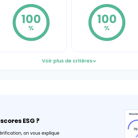
100
100
%
%
Voir plus de critères
Actions de réduction de
Valorisation des déchets
l'impact de l'usage du
électroniques
numérique
Coef. 5
Détails
Coef. 10
Détails
100
100
%
%
scores ESG ?
érification, on vous explique