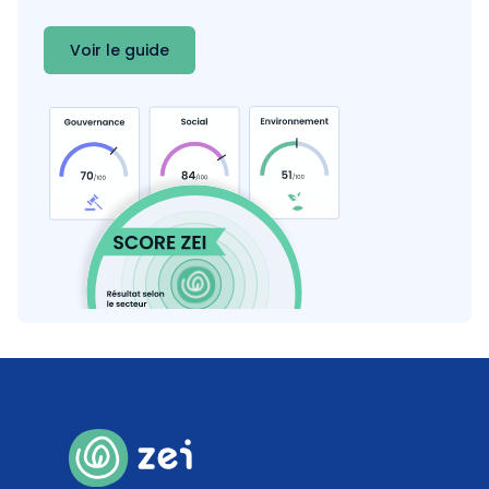
Coef. 10
Détails
Voir le guide
100
%
Contribution carbone des émissions de GES
Coef. 10
Détails
0
%