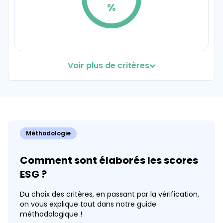
77%
%
Voir plus de critères
Hébergeurs web responsables
Coef. 10
Détails
0
Méthodologie
%
Comment sont élaborés les scores
ESG ?
Du choix des critères, en passant par la vérification,
on vous explique tout dans notre guide
Utilisation d'équipements électroniques
méthodologique !
durables