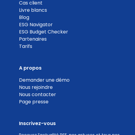
65
Cas client
Livre blancs
%
Blog
ESG Navigator
ESG Budget Checker
Partenaires
Tarifs
Valorisation des déchets électroniques
Coef. 5
Détails
A propos
100
Demander une démo
Nous rejoindre
%
Nous contacter
Page presse
Inscrivez-vous
Politique d'achats responsables avec critères