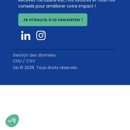
Recevez l’actualité RSE, nos astuces et tous nos
environnementaux
conseils pour améliorer votre impact !
Coef. 5
Détails
Je m’inscris à la newsletter !
0
%
Gestion des données
CGU / CGV
Zei © 2026. Tous droits réservés.
Bilan des émissions de gaz à effet de serre
Coef. 5
Détails
0
%