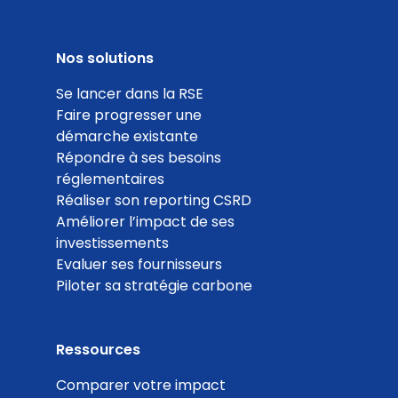
Collaborateurs pouvant faire au moins 1 jour de
Nos solutions
télétravail par semaine
Se lancer dans la RSE
Coef. 10
Détails
Faire progresser une
démarche existante
100
Répondre à ses besoins
réglementaires
%
Réaliser son reporting CSRD
Améliorer l’impact de ses
investissements
Evaluer ses fournisseurs
Piloter sa stratégie carbone
Actions de réduction de l'impact de l'usage du
numérique
Coef. 10
Détails
Ressources
Comparer votre impact