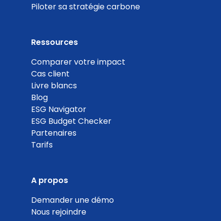
Piloter sa stratégie carbone
Actions de réduction des consommations
d'énergie
Coef. 15
Détails
Ressources
Comparer votre impact
100
Cas client
Livre blancs
%
Blog
ESG Navigator
ESG Budget Checker
Partenaires
Tarifs
Approvisionnement sans avion
Coef. 15
Détails
A propos
0
Demander une démo
Nous rejoindre
%