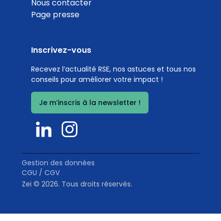
Nous contacter
Page presse
Inscrivez-vous
Part des sites avec un Système de Management
Recevez l’actualité RSE, nos astuces et tous nos
Environnemental
conseils pour améliorer votre impact !
Coef. 15
Détails
Je m’inscris à la newsletter !
0
%
Gestion des données
CGU / CGV
Zei © 2026. Tous droits réservés.
Hébergeurs web responsables
Coef. 10
Détails