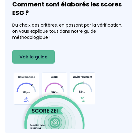
Comment sont élaborés les scores
ESG ?
Du choix des critères, en passant par la vérification,
on vous explique tout dans notre guide
Part de l'électricité bas carbone
méthodologique !
Coef. 20
Détails
Voir le guide
100
%
Produits sans emballages ou avec emballages
durables
Coef. 20
Détails