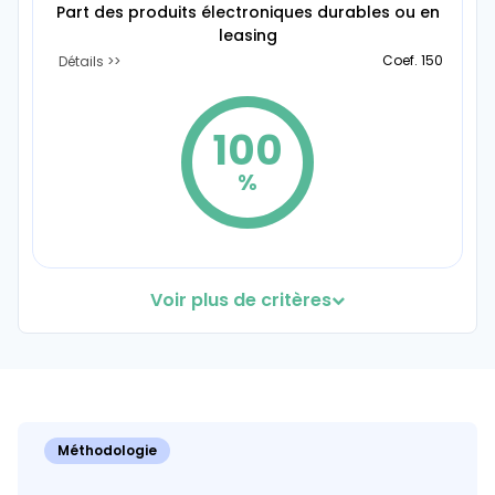
Part des produits électroniques durables ou en
leasing
Coef. 150
Détails
100
%
70%
Voir plus de critères
Valorisation des déchets électroniques
Coef. 60
Détails
83
Méthodologie
%