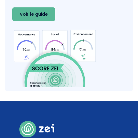
Voir le guide
70
%
Contenants durables
Coef. 30
Détails
0
%