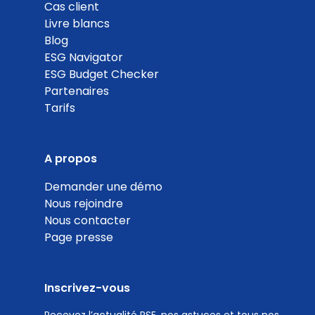
0
Cas client
Livre blancs
%
Blog
ESG Navigator
ESG Budget Checker
Partenaires
Tarifs
Contribution carbone des émissions de GES
Coef. 10
Détails
A propos
0
Demander une démo
Nous rejoindre
%
Nous contacter
Page presse
Inscrivez-vous
Sites équipés pour la valorisation des déchets