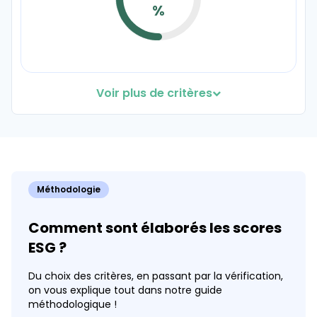
51%
%
Voir plus de critères
Part de l'alimentation sans pesticide de
synthèse
Coef. 70
Détails
100
Méthodologie
%
Comment sont élaborés les scores
ESG ?
Du choix des critères, en passant par la vérification,
on vous explique tout dans notre guide
Part de l'alimentation locale
méthodologique !
Coef. 40
Détails