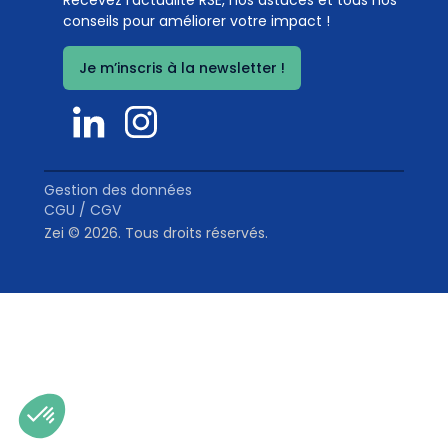
Recevez l’actualité RSE, nos astuces et tous nos
organiques
conseils pour améliorer votre impact !
Coef. 10
Détails
Je m’inscris à la newsletter !
0
%
Gestion des données
CGU / CGV
Zei © 2026. Tous droits réservés.
Hébergeurs web responsables
Coef. 5
Détails
0
%