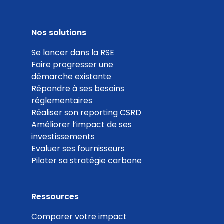
Menu avec au moins une offre végétarienne
Nos solutions
Coef. 30
Détails
Se lancer dans la RSE
Faire progresser une
démarche existante
100
Répondre à ses besoins
réglementaires
%
Réaliser son reporting CSRD
Améliorer l’impact de ses
investissements
Evaluer ses fournisseurs
Piloter sa stratégie carbone
Score d'achats en vrac ou via un système de
consigne
Coef. 20
Détails
Ressources
Comparer votre impact