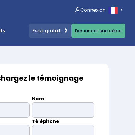
Connexion
Essai gratuit
ifs
Demander une démo
nos contenus
ographies
ct
ontenus gratuits (Livres blancs, affiches…)
chargez le témoignage
Nom
ualités & articles autour de la législation RSE
Téléphone
Checker
dget RSE