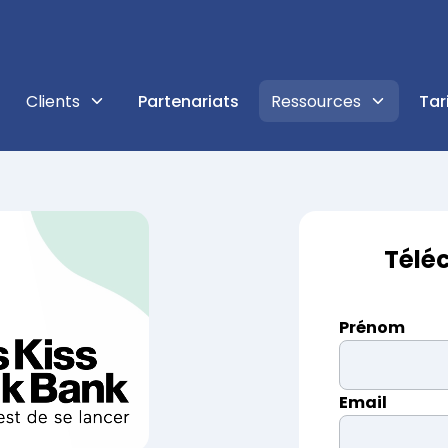
Clients
Ressources
Partenariats
Tar
ées à vos besoins !
s de fonctionnalités
Clients
Retrouvez tous 
& Communiquer
Impact des clients
Piloter sa stratégie carbone
Guides & inf
s impacts, centralisez votre RSE et communiquez
Découvrez comment nos clients transforment leur impa
Réduction des émissions
Téléchargez nos c
Télé
autour de la RSE
Cas clients
Prénom
Progresser
Blog
SRD
Evaluer ses fournisseurs
Témoignages et success stories
s plans d’actions, invitez vos contributeurs et
Retrouvez nos act
Gestion des parties prenantes
ns votre RSE.
et de l’impact.
Email
Se lancer dans la RSE
t Consolider
ESG Budget 
Démarrer votre démarche
ournisseurs et filiales, engagez-les dans votre
Estimez votre bu