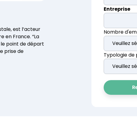
consolidez leurs données ESG.
Entreprise
ESG Navigat
Faites le point s
tale, est l’acteur
réglementaires
Nombre d'em
re en France. “La
le point de départ
e prise de
Typologie de