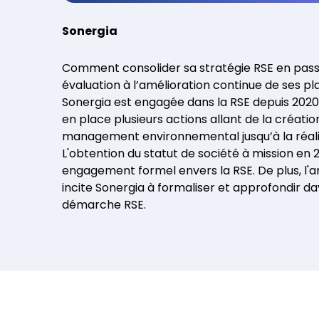
démarche et 
d'investissements
Sonergia
Investissement responsable
Comment consolider sa stratégie RSE en pass
Faire progresser une
évaluation à l’amélioration continue de ses pl
démarche existante
Sonergia est engagée dans la RSE depuis 2020.
Optimisation continue
en place plusieurs actions allant de la créati
management environnemental jusqu’à la réalis
L'obtention du statut de société à mission e
engagement formel envers la RSE. De plus, l'a
incite Sonergia à formaliser et approfondir d
démarche RSE.