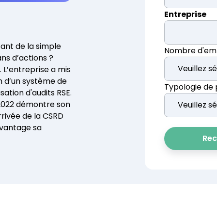
consolidez leurs données ESG.
Entreprise
ESG Navigat
Faites le point s
ant de la simple
réglementaires
Nombre d'em
ans d’actions ?
 L’entreprise a mis
on d’un système de
Typologie de
ation d'audits RSE.
n 2022 démontre son
rrivée de la CSRD
avantage sa