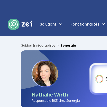
Solutions
Fonctionnalités
Toutes nos solutions, adapt
Découvrez plu
Guides & infographies
Sonergia
Répondre à ses besoins
Évaluer 
Identifiez vo
réglementaires
votre ESG.
Conformité et réglementation
Piloter & 
Réaliser son reporting C
Définissez vo
Rapports de durabilité
progressez da
Améliorer l'impact de son
Fédérer e
portefeuille
Invitez vos f