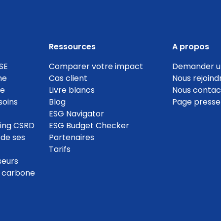
Ressources
A propos
SE
Comparer votre impact
Demander u
ne
Cas client
Nous rejoind
te
Livre blancs
Nous contac
soins
Blog
Page presse
ESG Navigator
ting CSRD
ESG Budget Checker
 de ses
Partenaires
Tarifs
seurs
e carbone