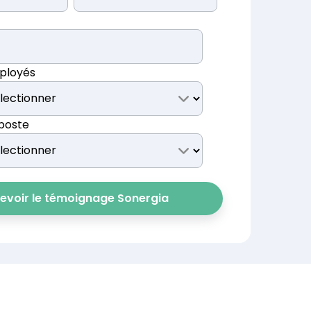
or
ur vos démarches ESG et toutes vos obligations
ployés
 poste